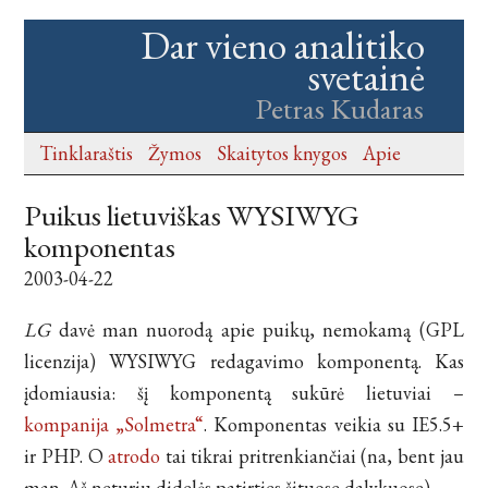
Dar vieno analitiko
svetainė
Petras Kudaras
Tinklaraštis
Žymos
Skaitytos knygos
Apie
Puikus lietuviškas WYSIWYG
komponentas
2003-04-22
LG
davė man nuorodą apie puikų, nemokamą (GPL
licenzija) WYSIWYG redagavimo komponentą. Kas
įdomiausia: šį komponentą sukūrė lietuviai –
kompanija „Solmetra“
. Komponentas veikia su IE5.5+
ir PHP. O
atrodo
tai tikrai pritrenkiančiai (na, bent jau
man. Aš neturiu didelės patirties šituose dalykuose).