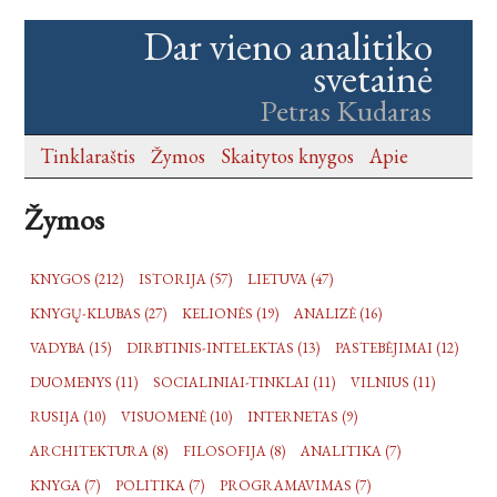
Dar vieno analitiko
svetainė
Petras Kudaras
Tinklaraštis
Žymos
Skaitytos knygos
Apie
Žymos
KNYGOS (212)
ISTORIJA (57)
LIETUVA (47)
KNYGŲ-KLUBAS (27)
KELIONĖS (19)
ANALIZĖ (16)
VADYBA (15)
DIRBTINIS-INTELEKTAS (13)
PASTEBĖJIMAI (12)
DUOMENYS (11)
SOCIALINIAI-TINKLAI (11)
VILNIUS (11)
RUSIJA (10)
VISUOMENĖ (10)
INTERNETAS (9)
ARCHITEKTŪRA (8)
FILOSOFIJA (8)
ANALITIKA (7)
KNYGA (7)
POLITIKA (7)
PROGRAMAVIMAS (7)