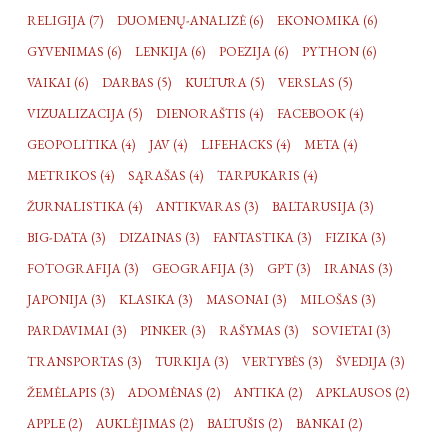
RELIGIJA (7)
DUOMENŲ-ANALIZĖ (6)
EKONOMIKA (6)
GYVENIMAS (6)
LENKIJA (6)
POEZIJA (6)
PYTHON (6)
VAIKAI (6)
DARBAS (5)
KULTŪRA (5)
VERSLAS (5)
VIZUALIZACIJA (5)
DIENORAŠTIS (4)
FACEBOOK (4)
GEOPOLITIKA (4)
JAV (4)
LIFEHACKS (4)
META (4)
METRIKOS (4)
SĄRAŠAS (4)
TARPUKARIS (4)
ŽURNALISTIKA (4)
ANTIKVARAS (3)
BALTARUSIJA (3)
BIG-DATA (3)
DIZAINAS (3)
FANTASTIKA (3)
FIZIKA (3)
FOTOGRAFIJA (3)
GEOGRAFIJA (3)
GPT (3)
IRANAS (3)
JAPONIJA (3)
KLASIKA (3)
MASONAI (3)
MILOŠAS (3)
PARDAVIMAI (3)
PINKER (3)
RAŠYMAS (3)
SOVIETAI (3)
TRANSPORTAS (3)
TURKIJA (3)
VERTYBĖS (3)
ŠVEDIJA (3)
ŽEMĖLAPIS (3)
ADOMĖNAS (2)
ANTIKA (2)
APKLAUSOS (2)
APPLE (2)
AUKLĖJIMAS (2)
BALTUŠIS (2)
BANKAI (2)