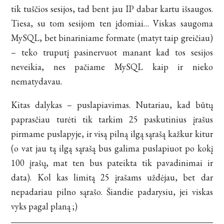
tik tuščios sesijos, tad bent jau IP dabar kartu išsaugos.
Tiesa, su tom sesijom ten įdomiai… Viskas saugoma
MySQL, bet binariniame formate (matyt taip greičiau)
– teko truputį pasinervuot manant kad tos sesijos
neveikia, nes pačiame MySQL kaip ir nieko
nematydavau.
Kitas dalykas – puslapiavimas. Nutariau, kad būtų
paprasčiau turėti tik tarkim 25 paskutinius įrašus
pirmame puslapyje, ir visą pilną ilgą sąrašą kažkur kitur
(o vat jau tą ilgą sąrašą bus galima puslapiuot po kokį
100 įrašų, mat ten bus pateikta tik pavadinimai ir
data). Kol kas limitą 25 įrašams uždėjau, bet dar
nepadariau pilno sąrašo. Šiandie padarysiu, jei viskas
vyks pagal planą ;)