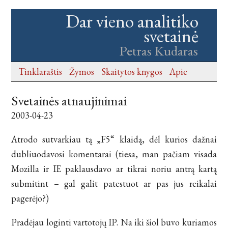
Dar vieno analitiko
svetainė
Petras Kudaras
Tinklaraštis
Žymos
Skaitytos knygos
Apie
Svetainės atnaujinimai
2003-04-23
Atrodo sutvarkiau tą „F5“ klaidą, dėl kurios dažnai
dubliuodavosi komentarai (tiesa, man pačiam visada
Mozilla ir IE paklausdavo ar tikrai noriu antrą kartą
submitint – gal galit patestuot ar pas jus reikalai
pagerėjo?)
Pradėjau loginti vartotojų IP. Na iki šiol buvo kuriamos