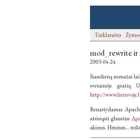
Tinklaraštis
Žymo
mod_rewrite ir
2003-04-24
Šiandieną nemažai la
svetainėje gražių
U
http://www.lietuvoje.
Benaršydamas Apache
atsisiųsti glaustus
Ap
akimis. Hmmm… reiktų 