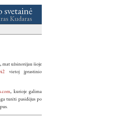
o svetainė
tras Kudaras
, mat užsinorėjau šioje
/42
vietoj įprastinio
ds.com
, kurioje galima
a turėti pasidėjus po
pus.