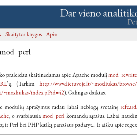
Dar vieno analitik
Pe
s
Skaitytos knygos
Apie
 mod_perl
iko praleidau skaitinėdamas apie Apache modulį
mod_rewrite
RL
’ų (Tarkim
http://www.lietuvoje.lt/~moxliukas/browse
lt/~moxliukas/index.pl?id=42
). Galingas daiktas.
 modulių aprašymus radau labai neblogą svetainę
refcar
ache
, o svarbiausia
mod_perl
komandų sąrašus. Labai nauding
ir Perl bei PHP kažką panašaus padaryt… Ir aišku apie regex