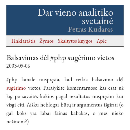
Dar vieno analitiko
svetainė
Petras Kudaras
Tinklaraštis
Žymos
Skaitytos knygos
Apie
Balsavimas dėl #php sugėrimo vietos
2003-05-06
#php kanale nuspręsta, kad reikia balsavimo dėl
sugėrimo
vietos. Parašykite komentaruose kas esat už
ką, po savaitės kokios pagal rezultatus nuspręsim kur
visgi eiti. Aišku neblogai būtų ir argumentus išgirsti (o
gal koks yra labai fainas kabakas, o mes nieko
nežinom?)