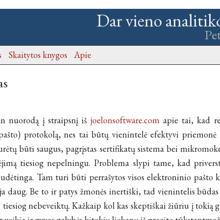
Dar vieno analitik
Pe
s
Skaitytos knygos
Apie
as
n nuorodą į straipsnį iš
joelonsoftware.com
apie tai, kad re
ašto) protokolą, nes tai būtų vienintelė efektyvi priemonė
urėtų būti saugus, pagrįstas sertifikatų sistema bei mikromoke
ėjimą tiesiog nepelningu. Problema slypi tame, kad privers
udėtinga. Tam turi būti perrašytos visos elektroninio pašto 
oja daug. Be to ir patys žmonės inertiški, tad vienintelis būdas
esiog nebeveiktų. Kažkaip kol kas skeptiškai žiūriu į tokią ga
 veikia ir gyvos galybės kitokių liekanų iš praeito tūkstantmeč