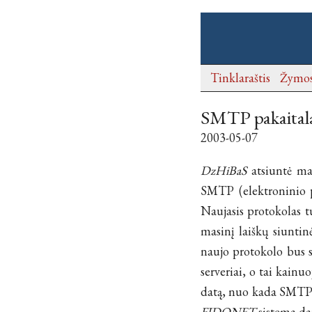
Tinklaraštis
Žymo
SMTP pakaital
2003-05-07
DzHiBaS
atsiuntė ma
SMTP (elektroninio p
Naujasis protokolas t
masinį laiškų siuntin
naujo protokolo bus s
serveriai, o tai kainu
datą, nuo kada SMTP ti
FIDONET
sistema dar