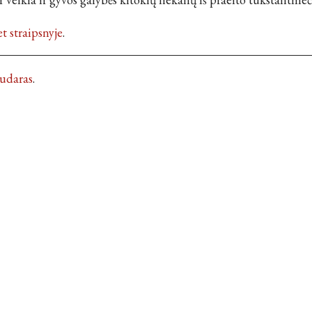
 straipsnyje
.
Kudaras
.