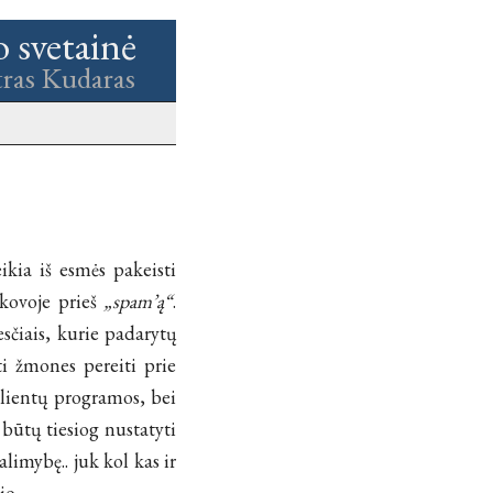
o svetainė
tras Kudaras
ikia iš esmės pakeisti
 kovoje prieš
„spam’ą“
.
sčiais, kurie padarytų
ti žmones pereiti prie
klientų programos, bei
 būtų tiesiog nustatyti
limybę.. juk kol kas ir
io.