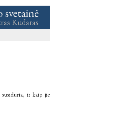
o svetainė
tras Kudaras
susiduria, ir kaip jie