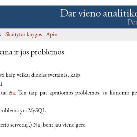
Dar vieno analitik
Pe
s
Skaitytos knygos
Apie
tema ir jos problemos
ti kaip veikai didelės svetainės, kaip
ai
 tai
čia
. Ten taip pat aprašomos problemos, su kuriomis jie 
 problema yra MySQL.
terio serverių ;) Na, bent jau vieno gero