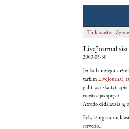
Tinklaraštis
Žymo
LiveJournal sis
2003-05-30
Jei kada norėjot sužino
tarkim
LiveJournal
, t
galit pasiskaityt apie
ruošiasi jas spręsti.
Atrodo didžiausia jų
Ech, aš irgi noriu klas
serverio…