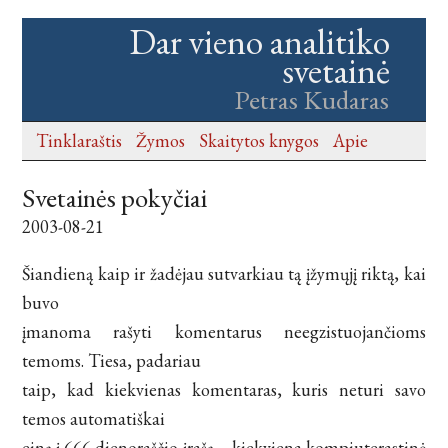
Dar vieno analitiko
svetainė
Petras Kudaras
Tinklaraštis
Žymos
Skaitytos knygos
Apie
Svetainės pokyčiai
2003-08-21
Šiandieną kaip ir žadėjau sutvarkiau tą įžymųjį riktą, kai
buvo
įmanoma rašyti komentarus neegzistuojančioms
temoms. Tiesa, padariau
taip, kad kiekvienas komentaras, kuris neturi savo
temos automatiškai
einą į 666 dienoraščio įrašą – kiekviena kompiuterastinė