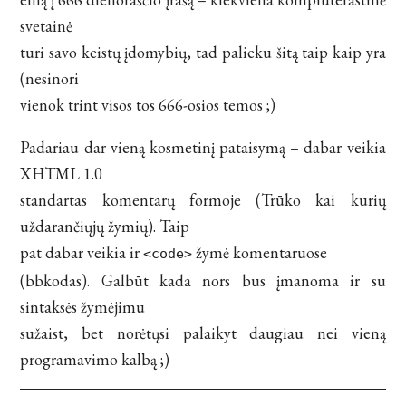
svetainė
turi savo keistų įdomybių, tad palieku šitą taip kaip yra
(nesinori
vienok trint visos tos 666-osios temos ;)
Padariau dar vieną kosmetinį pataisymą – dabar veikia
XHTML 1.0
standartas komentarų formoje (Trūko kai kurių
uždarančiųjų žymių). Taip
pat dabar veikia ir
žymė komentaruose
<code>
(bbkodas). Galbūt kada nors bus įmanoma ir su
sintaksės žymėjimu
sužaist, bet norėtųsi palaikyt daugiau nei vieną
programavimo kalbą ;)