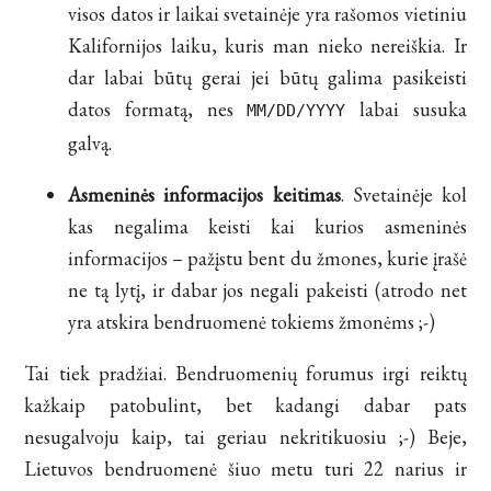
visos datos ir laikai svetainėje yra rašomos vietiniu
Kalifornijos laiku, kuris man nieko nereiškia. Ir
dar labai būtų gerai jei būtų galima pasikeisti
datos formatą, nes
labai susuka
MM/DD/YYYY
galvą.
Asmeninės informacijos keitimas
. Svetainėje kol
kas negalima keisti kai kurios asmeninės
informacijos – pažįstu bent du žmones, kurie įrašė
ne tą lytį, ir dabar jos negali pakeisti (atrodo net
yra atskira bendruomenė tokiems žmonėms ;-)
Tai tiek pradžiai. Bendruomenių forumus irgi reiktų
kažkaip patobulint, bet kadangi dabar pats
nesugalvoju kaip, tai geriau nekritikuosiu ;-) Beje,
Lietuvos bendruomenė šiuo metu turi 22 narius ir