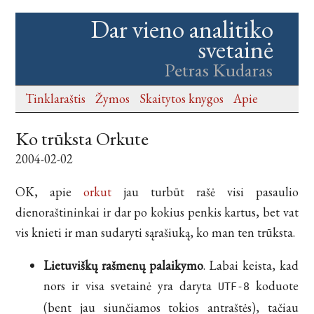
Dar vieno analitiko
svetainė
Petras Kudaras
Tinklaraštis
Žymos
Skaitytos knygos
Apie
Ko trūksta Orkute
2004-02-02
OK, apie
orkut
jau turbūt rašė visi pasaulio
dienoraštininkai ir dar po kokius penkis kartus, bet vat
vis knieti ir man sudaryti sąrašiuką, ko man ten trūksta.
Lietuviškų rašmenų palaikymo
. Labai keista, kad
nors ir visa svetainė yra daryta
koduote
UTF-8
(bent jau siunčiamos tokios antraštės), tačiau