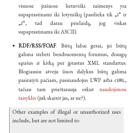
visuose įrašuose lietuviški rašmenys yra
supaprastinami iki lotyniškų (pasilieka tik „š“ ir
„ž“, tad darau prielaidą, jog viskas
supaprastinama iki ASCII).
RDF/RSS/FOAF
. Būtų labai gerai, jei būtų
galima stebėti bendruomenių forumus, draugų
sąrašus ir kitką per įprastus XML standartus.
Blogiausiu atveju šiuos dalykus būtų galima
pasirašyti pačiam, pasinaudojus LWP arba
,
cURL
tačiau tam prieštarauja orkut
naudojimosi
taisyklės
(juk skaitėt jas, ar ne?):
Other examples of illegal or unauthorized uses
include, but are not limited to: