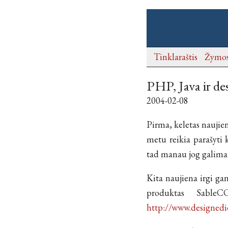
Tinklaraštis
Žymo
PHP, Java ir de
2004-02-08
Pirma, keletas naujienų
metu reikia parašyti
tad manau jog galima 
Kita naujiena irgi ga
produktas SableC
http://www.designedi