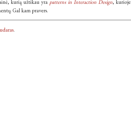
ainė, kurią užtikau yra
patterns in Interaction Design
, kurioj
mentų. Gal kam pravers.
Kudaras
.