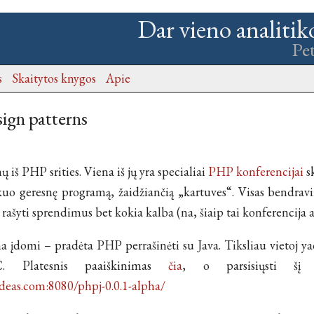
Dar vieno analitik
Pe
s
Skaitytos knygos
Apie
sign patterns
 iš PHP srities. Viena iš jų yra specialiai
PHP konferencijai
s
 kuo geresnę programą, žaidžiančią „kartuves“. Visas bendra
rašyti sprendimus bet kokia kalba (na, šiaip tai konferencija
na įdomi – pradėta PHP perrašinėti su Java. Tiksliau vietoj y
C. Platesnis paaiškinimas
čia
, o parsisiųsti šį
deas.com:8080/phpj-0.0.1-alpha/