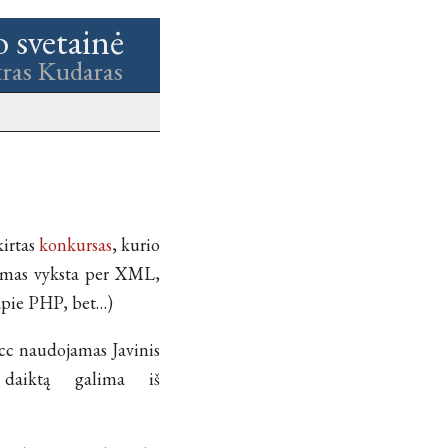
o svetainė
tras Kudaras
kirtas
konkursas
, kurio
vimas vyksta per XML,
 apie PHP, bet…)
acc naudojamas Javinis
 daiktą galima iš