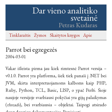
Dar vieno analitiko
svetainė
Petras Kudaras
Tinklaraštis
Žymos
Skaitytos knygos
Apie
Parrot bei egzegezės
2004-03-01
Vakar išleista pirma jau kiek rimtesnė Parrot versija –
v0.1.0. Parrot yra platforma, šiek tiek panaši į .NET bei
JVM, skirta interpretuojamoms kalboms kaip PHP,
Ruby, Python, TCL, Basic, LISP, o ypač Perl6. Šioje
naujoje versijoje svarbiausi pokyčiai yra gijų palaikymas
(
threads
), bei svarbiausia – objektai. Taipogi atsirado
daug daugiau dokumentacijos. Parsisiųsti