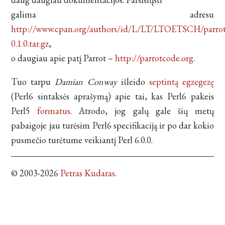
galima adresu
http://www.cpan.org/authors/id/L/LT/LTOETSCH/parrot
0.1.0.tar.gz
,
o daugiau apie patį Parrot –
http://parrotcode.org
.
Tuo tarpu
Damian Conway
išleido
septintą egzegezę
(Perl6 sintaksės aprašymą) apie tai, kas Perl6 pakeis
Perl5
formatus
. Atrodo, jog galų gale šių metų
pabaigoje jau turėsim Perl6 specifikaciją ir po dar kokio
pusmečio turėtume veikiantį Perl 6.0.0.
© 2003-2026
Petras Kudaras
.