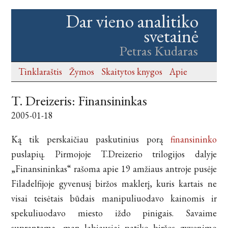
Dar vieno analitiko
svetainė
Petras Kudaras
Tinklaraštis
Žymos
Skaitytos knygos
Apie
T. Dreizeris: Finansininkas
2005-01-18
Ką tik perskaičiau paskutinius porą
finansininko
puslapių. Pirmojoje T.Dreizerio trilogijos dalyje
„Finansininkas“ rašoma apie 19 amžiaus antroje pusėje
Filadelfijoje gyvenusį biržos maklerį, kuris kartais ne
visai teisėtais būdais manipuliuodavo kainomis ir
spekuliuodavo miesto iždo pinigais. Savaime
suprantama, man labiausiai patiko biržos gyvenimo