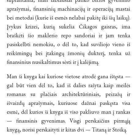
aprašymai, finansinių machinacijų ir operacijų mastai
bei metodai (kurie iš esmės nelabai pakitę iki šių laikų).
Įvykus krizei, kurią sukelia Čikagos gaisras, ima
braškėti šio maklerio repo sandoriai ir jam tenka
pasiskelbti nemokiu, o dėl to, kad suviliojo vieno iš
reikšmingų bei įtakingų žmonių dukterį, tenka už
finansinius nusikaltimus sėsti ir į kalėjimą.
Man ši knyga kai kuriose vietose atrodė gana ištęsta —
gal būt vien dėl to, kad iš dalies rašyta kaip meilės
romanas su plačiais architektūriniais, peizažų ir
išvaizdų aprašymais, kuriuose dažnai paskęsta visa
esmė, dėl kurios ši knyga iš viso pakliuvo man į rankas
— finansinis gyvenimas. Visgi perskaičius pirmąją
knygą, norisi perskaityti ir kitas dvi — Titaną ir Stoiką.