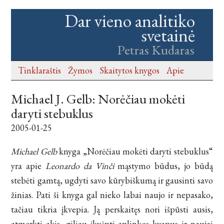
Dar vieno analitiko
svetainė
Petras Kudaras
Tinklaraštis
Žymos
Skaitytos knygos
Apie
Michael J. Gelb: Norėčiau mokėti
daryti stebuklus
2005-01-25
Michael Gelb
knyga „Norėčiau mokėti daryti stebuklus“
yra apie
Leonardo da Vinči
mąstymo būdus, jo būdą
stebėti gamtą, ugdyti savo kūrybiškumą ir gausinti savo
žinias. Pati ši knyga gal nieko labai naujo ir nepasako,
tačiau tikria įkvepia. Ją perskaitęs nori išpūsti ausis,
atmerkti akis, giliau įkvėpti aplinkos kvapus ir naujai