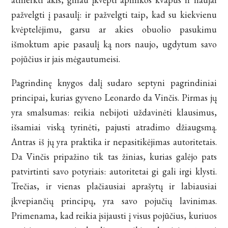
pažvelgti į pasaulį: ir pažvelgti taip, kad su kiekvienu
kvėptelėjimu, garsu ar akies obuolio pasukimu
išmoktum apie pasaulį ką nors naujo, ugdytum savo
pojūčius ir jais mėgautumeisi.
Pagrindinę knygos dalį sudaro septyni pagrindiniai
principai, kurias gyveno Leonardo da Vinčis. Pirmas jų
yra smalsumas: reikia nebijoti uždavinėti klausimus,
išsamiai viską tyrinėti, pajusti atradimo džiaugsmą.
Antras iš jų yra praktika ir nepasitikėjimas autoritetais.
Da Vinčis pripažino tik tas žinias, kurias galėjo pats
patvirtinti savo potyriais: autoritetai gi gali irgi klysti.
Trečias, ir vienas plačiausiai aprašytų ir labiausiai
įkvepiančių principų, yra savo pojučių lavinimas.
Primenama, kad reikia įsijausti į visus pojūčius, kuriuos