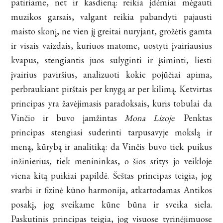
patiriame, net ir kasdieną: reikia įdėmiai mėgauti
muzikos garsais, valgant reikia pabandyti pajausti
maisto skonį, ne vien jį greitai nuryjant, grožėtis gamta
ir visais vaizdais, kuriuos matome, uostyti įvairiausius
kvapus, stengiantis juos sulyginti ir įsiminti, liesti
įvairius paviršius, analizuoti kokie pojūčiai apima,
perbraukiant pirštais per knygą ar per kilimą. Ketvirtas
principas yra žavėjimasis paradoksais, kuris tobulai da
Vinčio ir buvo įamžintas
Mona Lizoje
. Penktas
principas stengiasi suderinti tarpusavyje mokslą ir
meną, kūrybą ir analitiką: da Vinčis buvo tiek puikus
inžinierius, tiek menininkas, o šios sritys jo veikloje
viena kitą puikiai papildė. Šeštas principas teigia, jog
svarbi ir fizinė kūno harmonija, atkartodamas Antikos
posakį, jog sveikame kūne būna ir sveika siela.
Paskutinis principas teigia, jog visuose tyrinėjimuose