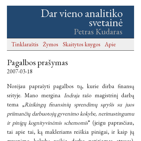
Dar vieno analitiko
svetainė
Petras Kudaras
Tinklaraštis
Žymos
Skaitytos knygos
Apie
Pagalbos prašymas
2007-03-18
Norėjau paprašyti pagalbos tų, kurie dirba finansų
srityje. Mano mergina
Indraja
rašo magistrinį darbą
tema „
Rizikingų finansinių sprendimų sąryšis su juos
priimančių darbuotojų gyvenimo kokybe, nerimastingumu
ir pinigų kognityvinėmis schemomis
“ (jeigu paprasčiau,
tai apie tai, ką makleriams reiškia pinigai, ir kaip jų
gyvenimo kokybę veikia darbe patiriamas stresas).