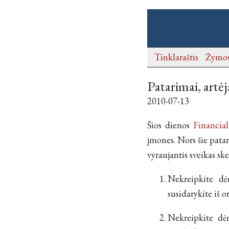
Tinklaraštis
Žymo
Patarimai, artė
2010-07-13
Šios dienos
Financial
įmones. Nors šie patar
vyraujantis sveikas s
Nekreipkite dė
susidarykite iš o
Nekreipkite dėm