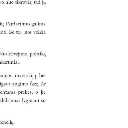
o nuo tikrovės, tad jų
čių. Pardavimus galima
uoti. Be to, juos veikia
Nusidėvėjimo politiką
kartiniai.
ijos investicijų bei
aigaus augimo fazę. Ar
entams prekes, o jie
o didėjimas lyginant su
encijų.