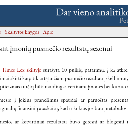
Dar vieno analitik
Pe
s
Skaitytos knygos
Apie
jant įmonių pusmečio rezultatų sezonui
 Times Lex skiltyje
surašyta 10 puikių patarimų, į ką atkre
imai skirti kaip tik artėjančiam pusmečio rezultatų skelbimui
kepticizmas turėtų būti naudingas vertinant įmones bet kuriuo 
mesio į jokius pranešimus spaudai ar paruoštas prezent
riginalių finansinių ataskaitų, kad ir kokios jos būtų netobulos.
esio, ar ketvirtiniai rezultatai buvo geresni ar blogesni ne