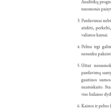
Analitikų progno
nuomonės paisyt
Pardavimai nebūt
atidėti, perkelti
valiutos kursai.
Pelnu irgi gali
nesunku pakeisti
Užtat nenumoki
pardavimų santy
gautinos sumos 
neatsiskaito. St
viso balanso dyd
Kainos ir pelno 