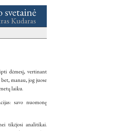
o svetainė
tras Kudaras
ipti dėmesį, vertinant
, bet, manau, jog juose
metų laiku.
acijas: savo nuomonę
i tikėjosi analitikai.