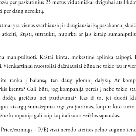
zės per paskutinius 25 metus vidutiniškai dvigubai atsilikdav
i per daug nereiktų.
inai yra vienas svarbiausių ir daugiausiai ką pasakančių skai
, atkelti, ištęsti, sutraukti, nupirkti ar jais kitaip sumanipuli
ma manipuliuoti. Kaštai kinta, mokestinė aplinka taipogi. 
. Vienkartiniai nuostoliai dažniausiai būna ne tokie jau ir vien
te ranka į balansą: ten daug įdomių dalykų. Ar kompan
kis krenta? Gali būti, jog kompanija pereis į nebe tokio st
didėja greičiau nei pardavimai? Kas iš to, jei duodi kli
aigus atsargų sumažėjimas irgi yra įtartinas, kaip ir kito turt
žiu: kompanija gali taip kapitalizuoti veiklos sąnaudas.
(Price/earnings – P/E) visai nerodo ateities pelno augimo tend