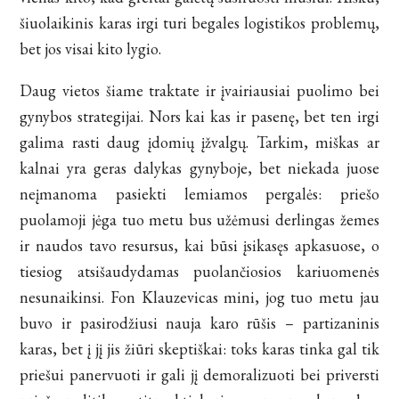
šiuolaikinis karas irgi turi begales logistikos problemų,
bet jos visai kito lygio.
Daug vietos šiame traktate ir įvairiausiai puolimo bei
gynybos strategijai. Nors kai kas ir pasenę, bet ten irgi
galima rasti daug įdomių įžvalgų. Tarkim, miškas ar
kalnai yra geras dalykas gynyboje, bet niekada juose
neįmanoma pasiekti lemiamos pergalės: priešo
puolamoji jėga tuo metu bus užėmusi derlingas žemes
ir naudos tavo resursus, kai būsi įsikasęs apkasuose, o
tiesiog atsišaudydamas puolančiosios kariuomenės
nesunaikinsi. Fon Klauzevicas mini, jog tuo metu jau
buvo ir pasirodžiusi nauja karo rūšis – partizaninis
karas, bet į jį jis žiūri skeptiškai: toks karas tinka gal tik
priešui panervuoti ir gali jį demoralizuoti bei priversti