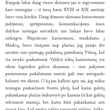
Knygoje labai daug vietos skiriama jau ir atgyvenusiai
karo strategijai – iš tiesų karai XVIII ar XIX amžiuje
buvo visai kitokie. Daug dėmesio skiriama kariuomenės
judėjimui, aprūpinimui, komunikacijoms: šiuos
dalykus teisingai sutvarkyti tais laikais buvo labai
nelengva. Napoleono kariuomenė, traukdama į
Maskvą, buvo išsitęsusi taip plačiai, jog praėjo dvi
savaitės nuo pirmųjų padalinių pasiekusių Vilnių, kol
čia atvyko paskutinieji. Valdyti tokią kariuomenę yra
tikras logistikos galvos skausmas – vien įsakymas
pirmiesiems padaliniams sustoti gali nuo ariergardo
keliauti tris dienas. O ką jau kalbėti apie tai, jog reikia
teisingai paskaičiuoti fronto plotį, kad kariai galėtų
pakankamai plačiai išsibarstyti po kaimus (iš kur galėtų
rekvizuoti maistą), bet kartu būti pakankamai arti
vienas kito, kad greitai galėtų susiruošti mūšiui. Aišku,