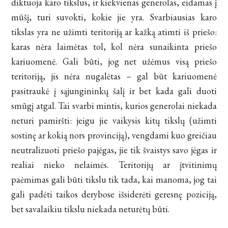
diktuoja karo tikslus, ir kiekvienas generolas, eidamas į
mūšį, turi suvokti, kokie jie yra. Svarbiausias karo
tikslas yra ne užimti teritoriją ar kažką atimti iš priešo:
karas nėra laimėtas tol, kol nėra sunaikinta priešo
kariuomenė. Gali būti, jog net užėmus visą priešo
teritoriją, jis nėra nugalėtas – gal būt kariuomenė
pasitraukė į sąjungininkų šalį ir bet kada gali duoti
smūgį atgal. Tai svarbi mintis, kurios generolai niekada
neturi pamiršti: jeigu jie vaikysis kitų tikslų (užimti
sostinę ar kokią nors provinciją), vengdami kuo greičiau
neutralizuoti priešo pajėgas, jie tik švaistys savo jėgas ir
realiai nieko nelaimės. Teritorijų ar įtvitinimų
paėmimas gali būti tikslu tik tada, kai manoma, jog tai
gali padėti taikos derybose išsiderėti geresnę poziciją,
bet savalaikiu tikslu niekada neturėtų būti.