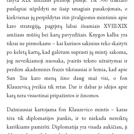
puslapiai užpildyti ne šiaip smagiais pasakojimais, o
kiekvienas jų perpildytas itin įžvalgiomis mintimis apie
karo strategiją, pagrįstų labai išsamiais XVIII-XIX
amžiaus mūšių bei karų pavyzdžiais. Knygos kalba yra
tikrai ne pirmokams – kai kuriuos sakinius teko skaityti
po keletą kartų, kad galėtum suprasti jų mintį: sakoma,
jog neveikiamoji nuosaka, įvairūs teksto užraitymai ir
perdėm akademinės frazės tikriausiai ir lemia, kad apie
Sun Tzu karo meną žino daug maž visi, o fon
Klauzevicą įveikia tik retas. Dar ir dabar jo idėjos apie
karą nėra visuotinai pripažintos ir žinomos.
Dažniausiai kartojama fon Klauzevico mintis – karas
tėra tik diplomatijos įrankis, ir to niekada nereiktų
kariškiams pamiršti. Diplomatija yra visada aukščiau, ji