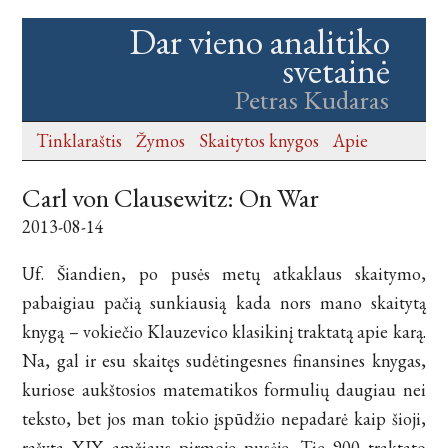
Dar vieno analitiko
svetainė
Petras Kudaras
Tinklaraštis
Žymos
Skaitytos knygos
Apie
Carl von Clausewitz: On War
2013-08-14
Uf. Šiandien, po pusės metų atkaklaus skaitymo,
pabaigiau pačią sunkiausią kada nors mano skaitytą
knygą – vokiečio Klauzevico klasikinį traktatą apie karą.
Na, gal ir esu skaitęs sudėtingesnes finansines knygas,
kuriose aukštosios matematikos formulių daugiau nei
teksto, bet jos man tokio įspūdžio nepadarė kaip šioji,
rašyta XIX amžiaus pirmoje pusėje. Tie 900 traktato