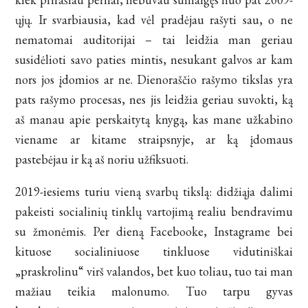
ųjų. Ir svarbiausia, kad vėl pradėjau rašyti sau, o ne
nematomai auditorijai – tai leidžia man geriau
susidėlioti savo paties mintis, nesukant galvos ar kam
nors jos įdomios ar ne. Dienoraščio rašymo tikslas yra
pats rašymo procesas, nes jis leidžia geriau suvokti, ką
aš manau apie perskaitytą knygą, kas mane užkabino
viename ar kitame straipsnyje, ar ką įdomaus
pastebėjau ir ką aš noriu užfiksuoti.
2019-iesiems turiu vieną svarbų tikslą: didžiąja dalimi
pakeisti socialinių tinklų vartojimą realiu bendravimu
su žmonėmis. Per dieną Facebooke, Instagrame bei
kituose socialiniuose tinkluose vidutiniškai
„praskrolinu“ virš valandos, bet kuo toliau, tuo tai man
mažiau teikia malonumo. Tuo tarpu gyvas