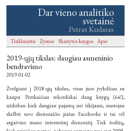
Dar vieno analitiko
svetainė
Petras Kudaras
Tinklaraštis
Žymos
Skaitytos knygos
Apie
2019-ųjų tikslas: daugiau asmeninio
bendravimo
2019-01-02
Žvelgiant į 2018-ųjų tikslus, visus juos įvykdžiau su
kaupu. Perskaičiau rekordiškai daug knygų (64!),
uždirbau kiek daugiau pajamų nei tikėjausi, nustojau
skelbti savo dienoraščio įrašus Facebooke ir tai vėl
atgaivino mano internetinį dienoraštį. Tiek žodžių,
kiek prirašiau pernai, nebuvau sumaigęs nuo pat 2009-