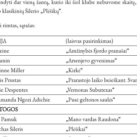
dyti dar vieną žanrą, kurio iki šiol klube nebuvome skaitę, i
lasikinių Šilerio „Plėšikų“.
i rimtas, sąrašas:
IJA
(laisvas pasirinkimas)
eine
„Amžinybės fjordo pranašai“
Bunin
„Arsenjevo gyvenimas“
nne Miller
„Kirkė“
is Prustas
„Prarastojo laiko beieškant. Sva
ie Despentes
„Vernonas Subutexas“
manda Ngozi Adichie
„Pusė geltonos saulės“
TOGOS
 Pamuk
„Mano vardas Raudona“
has Šileris
„Plėšikai“