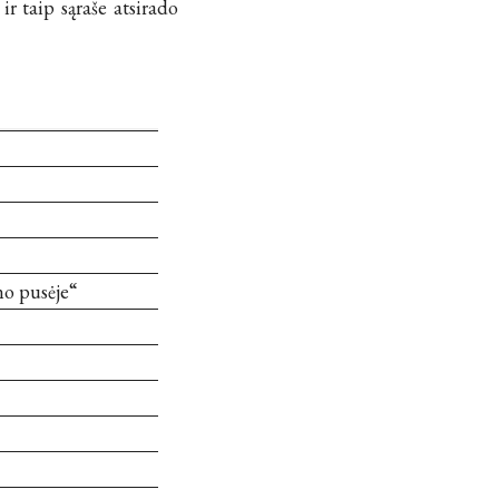
r taip sąraše atsirado
no pusėje“