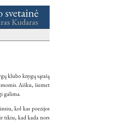
o svetainė
tras Kudaras
ygų klubo knygų sąrašą
temomis. Aišku, šiemet
gi galima.
nsiu, kol kas poezijos
ir tikiu, kad kada nors