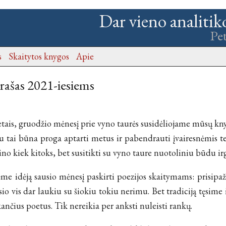
Dar vieno analitik
Pe
s
Skaitytos knygos
Apie
rašas 2021-iesiems
etais, gruodžio mėnesį prie vyno taurės susidėliojame mūsų kn
 tai būna proga aptarti metus ir pabendrauti įvairesnėmis 
ino kiek kitoks, bet susitikti su vyno taure nuotoliniu būdu ir
me idėją sausio mėnesį paskirti poezijos skaitymams: prisipaži
sio vis dar laukiu su šiokiu tokiu nerimu. Bet tradiciją tęsime 
ančius poetus. Tik nereikia per anksti nuleisti rankų.