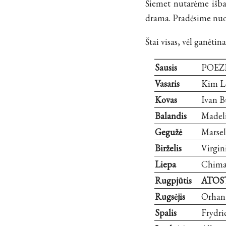
Šiemet nutarėme išban
drama. Pradėsime nuo k
Štai visas, vėl ganėtina
Sausis
POEZ
Vasaris
Kim L
Kovas
Ivan 
Balandis
Madeli
Gegužė
Marsel
Birželis
Virgin
Liepa
Chima
Rugpjūtis
ATOS
Rugsėjis
Orhan
Spalis
Frydric