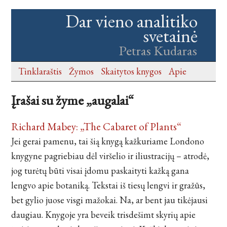
Dar vieno analitiko
svetainė
Petras Kudaras
Tinklaraštis
Žymos
Skaitytos knygos
Apie
Įrašai su žyme „augalai“
Richard Mabey: „The Cabaret of Plants“
Jei gerai pamenu, tai šią knygą kažkuriame Londono
knygyne pagriebiau dėl viršelio ir iliustracijų – atrodė,
jog turėtų būti visai įdomu paskaityti kažką gana
lengvo apie botaniką. Tekstai iš tiesų lengvi ir gražūs,
bet gylio juose visgi mažokai. Na, ar bent jau tikėjausi
daugiau. Knygoje yra beveik trisdešimt skyrių apie