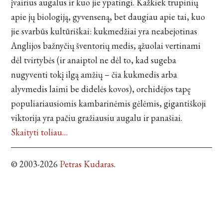
įvairius augalus ir kuo jie ypatingi. Kažkiek trupinių
apie jų biologiją, gyvenseną, bet daugiau apie tai, kuo
jie svarbūs kultūriškai: kukmedžiai yra neabejotinas
Anglijos bažnyčių šventorių medis, ąžuolai vertinami
dėl tvirtybės (ir anaiptol ne dėl to, kad sugeba
nugyventi tokį ilgą amžių – čia kukmedis arba
alyvmedis laimi be didelės kovos), orchidėjos tapę
populiariausiomis kambarinėmis gėlėmis, gigantiškoji
viktorija yra pačiu gražiausiu augalu ir panašiai.
Skaityti toliau…
© 2003-2026
Petras Kudaras
.