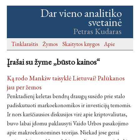
Dar vieno analitiko
svetainė
Petras Kudaras
Tinklaraštis
Žymos
Skaitytos knygos
Apie
Įrašai su žyme „būsto kainos“
Ką rodo Mankiw taisyklė Lietuvai? Palūkanos
jau per žemos
Penktadienį keletas bendrų draugų susėdo prie stalo
padiskutuoti markoekonomikos ir investicijų temomis.
Ir nors karščiausios diskusijos virė apie kriptovaliutas,
buvo labai įdomu paklausyti Vaido Urbos pasakojimo
apie makroekonomines teorijas. Niekad jose gerai