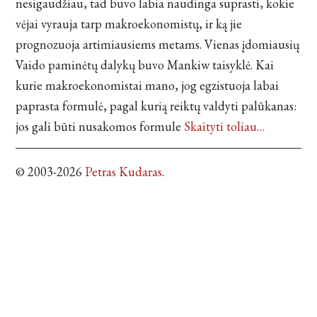
nesigaudžiau, tad buvo labia naudinga suprasti, kokie
vėjai vyrauja tarp makroekonomistų, ir ką jie
prognozuoja artimiausiems metams. Vienas įdomiausių
Vaido paminėtų dalykų buvo Mankiw taisyklė. Kai
kurie makroekonomistai mano, jog egzistuoja labai
paprasta formulė, pagal kurią reiktų valdyti palūkanas:
jos gali būti nusakomos formule
Skaityti toliau…
© 2003-2026
Petras Kudaras
.