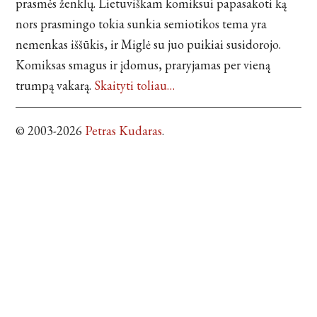
prasmės ženklų. Lietuviškam komiksui papasakoti ką
nors prasmingo tokia sunkia semiotikos tema yra
nemenkas iššūkis, ir Miglė su juo puikiai susidorojo.
Komiksas smagus ir įdomus, praryjamas per vieną
trumpą vakarą.
Skaityti toliau…
© 2003-2026
Petras Kudaras
.