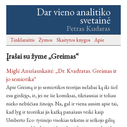
Dar vieno analitiko
svetainė
Petras Kudaras
Tinklaraštis
Žymos
Skaitytos knygos
Apie
Įrašai su žyme „Greimas“
Miglė Anušauskaitė: „Dr. Kvadratas. Greimas ir
jo semiotika“
Apie Greimą ir jo semiotikos teorijas nelabai ką iki šiol
esu girdėjęs, ir, jei ne šie komiksai, tikriausiai ir toliau
nieko nebūčiau žinojęs. Na, gal ir viena ausim apie tai,
kad lyg ir teoriškai jis kažką panašaus veikė kaip
Umberto Eco: tyrinėjo visokias tekstus ir ieškojo gilių