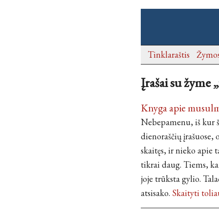
Tinklaraštis
Žymo
Įrašai su žyme 
Knyga apie musulmon
Nebepamenu, iš kur ši
dienoraščių įrašuose, 
skaitęs, ir nieko apie t
tikrai daug. Tiems, ka
joje trūksta gylio. Ta
atsisako.
Skaityti toli