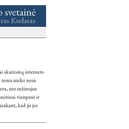
o svetainė
tras Kudaras
ėjo skaitomų interneto
ia tema nieko nesu
 gera, nes sužinojau
anėtinai vienpusė ir
sakant, kad jis jos