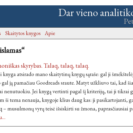
Dar vieno analitik
Pe
s
Skaitytos knygos
Apie
„islamas“
iškas skyrybas. Talaq, talaq, talaq.
 knyga atsirado mano skaitytinų knygų sąraše: gal ji šmėkštel
o gal ją pamačiau Goodreads sraute. Matyt užkliuvo tai, kad š
ai nenutuokiu. Jei knygą vertinti pagal šį kriterijų, tai ji tikrai
m ši tema nenauja, knygoje klius daug kas: ji pasikartojanti, g
laq – musulmonų vyrų teisė išsiskirti su žmona, paprasčiausiai pa
au…