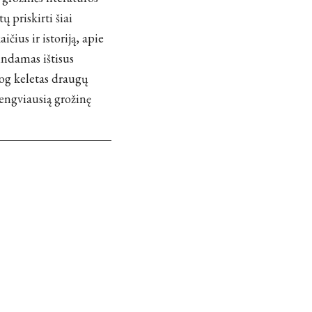
ų priskirti šiai
ius ir istoriją, apie
tindamas ištisus
jog keletas draugų
engviausią grožinę