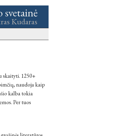
o svetainė
tras Kudaras
u skaityti. 1250+
apimčių, naudoja kaip
ušio kalba tokia
temos. Per tuos
 grožinės literatūros