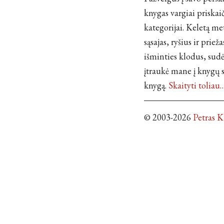
knygas vargiai priskaič
kategorijai. Keletą me
sąsajas, ryšius ir prie
išminties klodus, sudė
įtraukė mane į knygų 
knygą.
Skaityti toliau
© 2003-2026
Petras 