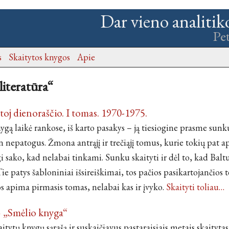
Dar vieno analitik
Pe
s
Skaitytos knygos
Apie
literatūra“
toj dienoraščio. I tomas. 1970-1975.
nygą laikė rankose, iš karto pasakys – ją tiesiogine prasme sunk
n nepatogus. Žmona antrąjį ir trečiąjį tomus, kurie tokių pat 
gi sako, kad nelabai tinkami. Sunku skaityti ir dėl to, kad Balt
Tie patys šabloniniai išsireiškimai, tos pačios pasikartojančios 
s apima pirmasis tomas, nelabai kas ir įvyko.
Skaityti toliau…
– „Smėlio knyga“
itytų knygų sąrašą ir suskaičiavus pastaraisiais metais skaitytas