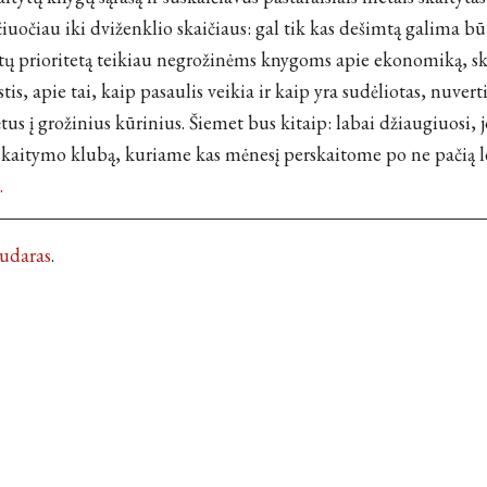
iuočiau iki dviženklio skaičiaus: gal tik kas dešimtą galima būt
tų prioritetą teikiau negrožinėms knygoms apie ekonomiką, skaič
žastis, apie tai, kaip pasaulis veikia ir kaip yra sudėliotas, nuver
tus į grožinius kūrinius. Šiemet bus kitaip: labai džiaugiuosi, 
skaitymo klubą, kuriame kas mėnesį perskaitome po ne pačią l
…
Kudaras
.