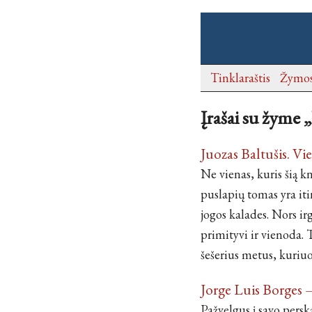
Tinklaraštis
Žymo
Įrašai su žyme „
Juozas Baltušis. Vie
Ne vienas, kuris šią k
puslapių tomas yra iti
jogos kalades. Nors ir
primityvi ir vienoda. 
šešerius metus, kuriuo
Jorge Luis Borges 
Pažvelgus į savo perska