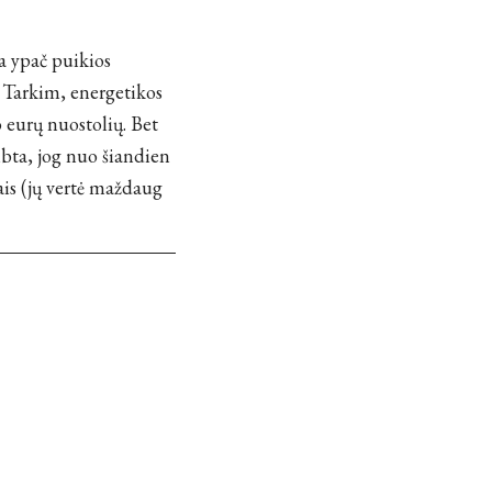
a ypač puikios
ą. Tarkim, energetikos
eurų nuostolių. Bet
lbta, jog nuo šiandien
ais (jų vertė maždaug