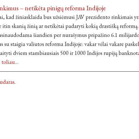
rinkimus – netikėta pinigų reforma Indijoje
ai, kad žiniasklaida bus užsiėmusi JAV prezidento rinkimais yr
e itin skanią žinią ar netikėtai padaryti kokią drastišką reform
sinaudodama šiandien per nurašymus pripažino 6.1 milijardo 
 su staigia valiutos reforma Indijoje: vakar vėlai vakare paske
aityti dviem stambiausiais 500 ir 1000 Indijos rupijų banknot
i toliau…
Kudaras
.