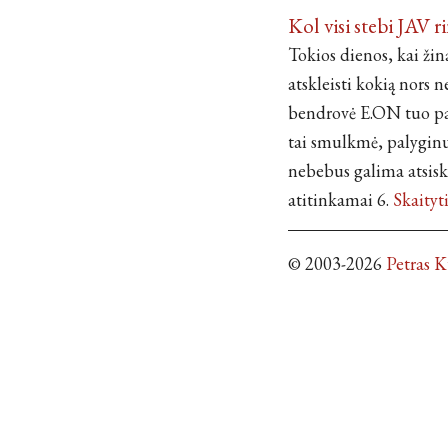
Kol visi stebi JAV 
Tokios dienos, kai žin
atskleisti kokią nors n
bendrovė E.ON tuo pa
tai smulkmė, palyginus
nebebus galima atsisk
atitinkamai 6.
Skaityt
© 2003-2026
Petras 