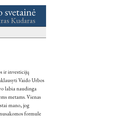
o svetainė
tras Kudaras
ir investicijų
paklausyti Vaido Urbos
vo labia naudinga
siems metams. Vienas
stai mano, jog
ti nusakomos formule