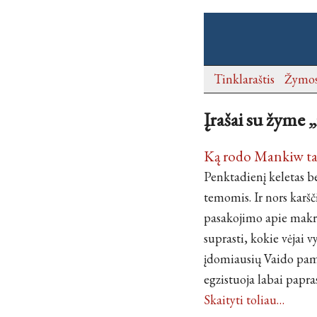
Tinklaraštis
Žymo
Įrašai su žyme
Ką rodo Mankiw tai
Penktadienį keletas b
temomis. Ir nors karšč
pasakojimo apie makro
suprasti, kokie vėjai
įdomiausių Vaido pam
egzistuoja labai papra
Skaityti toliau…