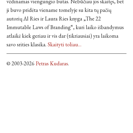
vėdinamas viengungio butas. Nebūčiau jos skaitęs, bet
ji buvo pridėta viename tomelyje su kita tų pačių
autorių Al Ries ir Laura Ries knyga „The 22
Immutable Laws of Branding“, kuri laiko išbandymus
atlaikė kiek geriau ir vis dar (tikriausiai) yra laikoma
savo srities klasika.
Skaityti toliau…
© 2003-2026
Petras Kudaras
.