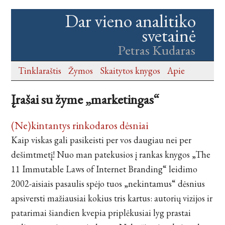
Dar vieno analitiko
svetainė
Petras Kudaras
Tinklaraštis
Žymos
Skaitytos knygos
Apie
Įrašai su žyme „marketingas“
(Ne)kintantys rinkodaros dėsniai
Kaip viskas gali pasikeisti per vos daugiau nei per
dešimtmetį! Nuo man patekusios į rankas knygos „The
11 Immutable Laws of Internet Branding“ leidimo
2002-aisiais pasaulis spėjo tuos „nekintamus“ dėsnius
apsiversti mažiausiai kokius tris kartus: autorių vizijos ir
patarimai šiandien kvepia priplėkusiai lyg prastai