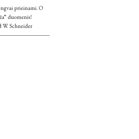
engvai prieinami. O
eža“ duomenis!
d W. Schneider