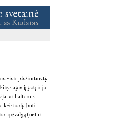
o svetainė
tras Kudaras
 ne vieną dešimtmetį.
inys apie jį patį ir jo
ėjai ar baltomis
o keistuolį, būti
no apžvalgą (net ir