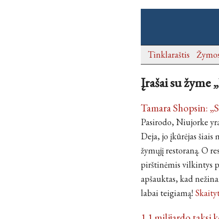
Tinklaraštis
Žymo
Įrašai su žyme 
Tamara Shopsin: „S
Pasirodo, Niujorke yr
Deja, jo įkūrėjas šiais 
žymųjį restoraną. O re
pirštinėmis vilkintys p
apšauktas, kad nežinai
labai teigiamą!
Skaity
1.1 milijardo taksi 