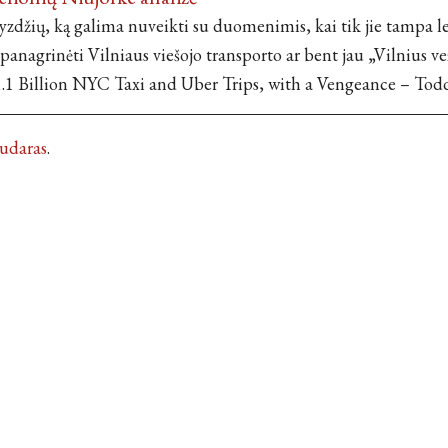
zdžių, ką galima nuveikti su duomenimis, kai tik jie tampa l
panagrinėti Vilniaus viešojo transporto ar bent jau „Vilnius v
.1 Billion NYC Taxi and Uber Trips, with a Vengeance – Tod
Kudaras
.