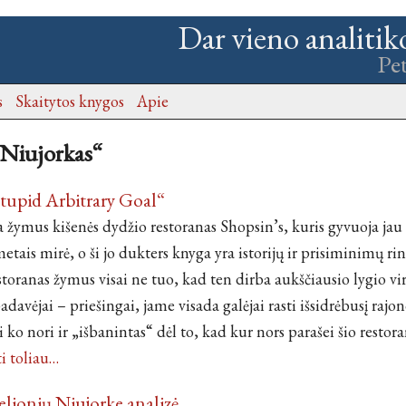
Dar vieno analitik
Pe
s
Skaitytos knygos
Apie
„Niujorkas“
tupid Arbitrary Goal“
a žymus kišenės dydžio restoranas Shopsin’s, kuris gyvuoja jau
metais mirė, o ši jo dukters knyga yra istorijų ir prisiminimų rink
storanas žymus visai ne tuo, kad ten dirba aukščiausio lygio vir
adavėjai – priešingai, jame visada galėjai rasti išsidrėbusį rajon
 ko nori ir „išbanintas“ dėl to, kad kur nors parašei šio restora
ti toliau…
kelionių Niujorke analizė