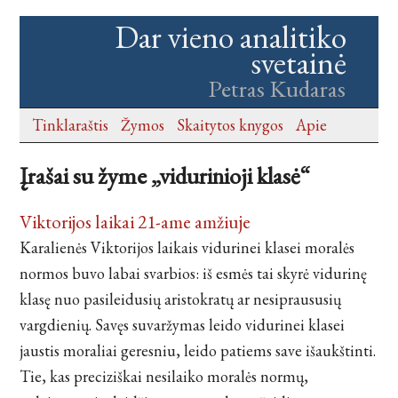
Dar vieno analitiko
svetainė
Petras Kudaras
Tinklaraštis
Žymos
Skaitytos knygos
Apie
Įrašai su žyme „vidurinioji klasė“
Viktorijos laikai 21-ame amžiuje
Karalienės Viktorijos laikais vidurinei klasei moralės
normos buvo labai svarbios: iš esmės tai skyrė vidurinę
klasę nuo pasileidusių aristokratų ar nesipraususių
vargdienių. Savęs suvaržymas leido vidurinei klasei
jaustis moraliai geresniu, leido patiems save išaukštinti.
Tie, kas preciziškai nesilaiko moralės normų,