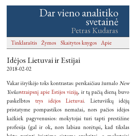
Dar vieno analitiko
svetainė
Petras Kudaras
Tinklaraštis
Žymos
Skaitytos knygos
Apie
Idėjos Lietuvai ir Estijai
2018-02-02
Vakar išryškėjo toks kontrastas: perskaičiau žurnalo
New
Yorker
straipsnį apie Estijos viziją
, ir tą pačią dieną buvo
paskelbtos
trys idėjos Lietuvai
. Lietuviškų idėjų
pristatyme pompastikos nemažai, nors pačios idėjos
kažkiek pagyvenusios: mokytojai turi tapti prestižine
profesija (gal ir ok, nors labiau norėtųsi, kad tikslas
būtų gerinti švietimo sistemą apskritai, o mokytojai