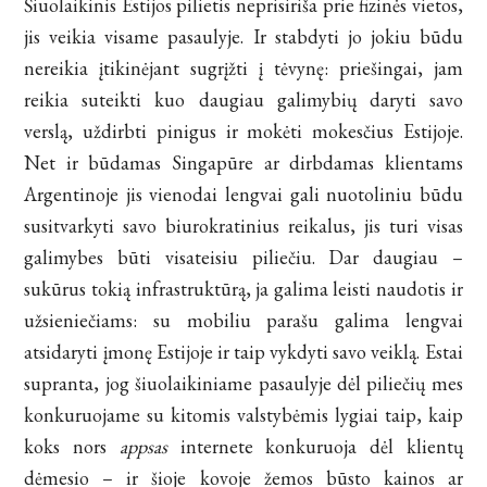
Šiuolaikinis Estijos pilietis neprisiriša prie fizinės vietos,
jis veikia visame pasaulyje. Ir stabdyti jo jokiu būdu
nereikia įtikinėjant sugrįžti į tėvynę: priešingai, jam
reikia suteikti kuo daugiau galimybių daryti savo
verslą, uždirbti pinigus ir mokėti mokesčius Estijoje.
Net ir būdamas Singapūre ar dirbdamas klientams
Argentinoje jis vienodai lengvai gali nuotoliniu būdu
susitvarkyti savo biurokratinius reikalus, jis turi visas
galimybes būti visateisiu piliečiu. Dar daugiau –
sukūrus tokią infrastruktūrą, ja galima leisti naudotis ir
užsieniečiams: su mobiliu parašu galima lengvai
atsidaryti įmonę Estijoje ir taip vykdyti savo veiklą. Estai
supranta, jog šiuolaikiniame pasaulyje dėl piliečių mes
konkuruojame su kitomis valstybėmis lygiai taip, kaip
koks nors
appsas
internete konkuruoja dėl klientų
dėmesio – ir šioje kovoje žemos būsto kainos ar