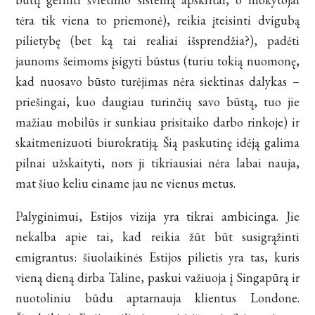
tėra tik viena to priemonė), reikia įteisinti dvigubą
pilietybę (bet ką tai realiai išsprendžia?), padėti
jaunoms šeimoms įsigyti būstus (turiu tokią nuomonę,
kad nuosavo būsto turėjimas nėra siektinas dalykas –
priešingai, kuo daugiau turinčių savo būstą, tuo jie
mažiau mobilūs ir sunkiau prisitaiko darbo rinkoje) ir
skaitmenizuoti biurokratiją. Šią paskutinę idėją galima
pilnai užskaityti, nors ji tikriausiai nėra labai nauja,
mat šiuo keliu einame jau ne vienus metus.
Palyginimui, Estijos vizija yra tikrai ambicinga. Jie
nekalba apie tai, kad reikia žūt būt susigrąžinti
emigrantus: šiuolaikinės Estijos pilietis yra tas, kuris
vieną dieną dirba Taline, paskui važiuoja į Singapūrą ir
nuotoliniu būdu aptarnauja klientus Londone.