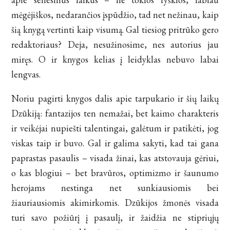
mėgėjiškos, nedarančios įspūdžio, tad net nežinau, kaip
šią knygą vertinti kaip visumą. Gal tiesiog pritrūko gero
redaktoriaus? Deja, nesužinosime, nes autorius jau
miręs. O ir knygos kelias į leidyklas nebuvo labai
lengvas.
Noriu pagirti knygos dalis apie tarpukario ir šių laikų
Dzūkiją: fantazijos ten nemažai, bet kaimo charakteris
ir veikėjai nupiešti talentingai, galėtum ir patikėti, jog
viskas taip ir buvo. Gal ir galima sakyti, kad tai gana
paprastas pasaulis – visada žinai, kas atstovauja gėriui,
o kas blogiui – bet bravūros, optimizmo ir šaunumo
herojams nestinga net sunkiausiomis bei
žiauriausiomis akimirkomis. Dzūkijos žmonės visada
turi savo požiūrį į pasaulį, ir žaidžia ne stipriųjų