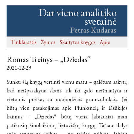
Dar vieno analitiko
svetainė
Petras Kudaras
Tinklaraštis
Žymos
Skaitytos knygos
Apie
Romas Treinys – „Dziedas“
2021-12-29
Sunku šią knygą vertinti vienu matu – galėtum sakyti,
kad neišpasakytai skani, tik iki galo neišmaišyta ir
vietomis prėska, su nuobodžiais grumzuliukais. Jei
būtų vien pasakojimas apie Plunksnelę ir Dzūkijos
kaimus – „Dziedas“ būtų viena labiausiai man
patikusių šiuolaikinių lietuviškų knygų. Tačiau dalys
apie senesnius laikus – ne tokios ryškios, labiau