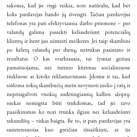
sakoma, kad jie visgi veikia, nors natūralu, kad bet
koks pardavėjas bando jų išvengti. Tačiau pardavėjui
telefonas yra pati efektyviausia darbo priemonė – per
valandą galima pasiekti keliasdešimt potencialių
klientų ir bent jau užmesti meškeres. Jei taip skambini
po keletą valandų per dieną, netrukus pasimato ir
rezultatai. O kas svarbiausia, tai žymiai geriau
pamatuojama, nei turinio kūrimas socialiniuose
tinkluose ar kitoks reklamavimasis. Įdomu ir tai, kad
siūloma tokių skambučių metu nevynioti nieko į vatą ir
neprisigalvoti visokių sudėtingiausių kalbos
skriptų
:
niekas nemėgsta būti trukdomas, tad jei tavo
paaiškinimas ko nori trunka ilgiau nei keliasdešimt
sekundžių – viskas baigta. Be to, ir pats pardavėjas yra
suinteresuotas kuo greičiau išsiaiškinti, ar šis