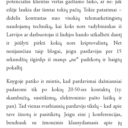
potencialus klientas vertas gaištamo laiko, ar ne: juk
eilėje laukia dar šimtai tokių pačių. Tokie patarimai –
didelis kontrastas nuo visokių telemarketingistų
naudojamų technikų, kai koks nors vadybininkas iš
Latvijos ar darbuotojas iš Indijos bando užkalbėti dantį
ir įsiūlyti pirkti kokią nors kriptovaliutą. Net
nesijausčiau taip blogai, jeigu pardavėjas per 15
sekundžių išgirdęs iš manęs „ne“ padėkotų ir baigtų
pokalbį.
Knygoje patiko ir mintis, kad pardavimai dažniausiai
padaromi tik po kokių 20-50-ies kontaktų (t.y.
skambučių, susitikimų, elektroninio pašto laiškų ir
pan). Tad vienas svarbiausių pardavėjo tikslų – kad apie
tave žinotų ir pasitikėtų. Jeigu eini į konferencijas,
bendrauk su žmonėmis klausydamasis apie jų