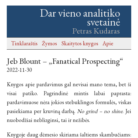
Dar vieno analitiko
svetainė
Petras Kudaras
Tinklaraštis
Žymos
Skaitytos knygos
Apie
Jeb Blount – „Fanatical Prospecting“
2022-11-30
Knygos apie pardavimus gal nevisai mano tema, bet ši
visai patiko. Pagrindinė mintis labai paprasta:
pardavimuose nėra jokios stebuklingos formulės, viskas
pasiekiama per kruviną darbą.
No grind – no shine
. Jei
nuobodžiai neblizginsi, tai ir nežibės.
Knygoje daug dėmesio skiriama šaltiems skambučiams: