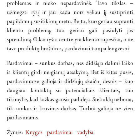
problemas ir nieko nepardavinėk. Tavo tikslas –
užmegzti ryšį ir jau kada nors vėliau jį sustiprinti
papildomų susitikimų metu. Be to, kuo geriau supranti
kliento problemą, tuo geriau gali pasiūlyti jos
sprendimą. O kai ryšio centre yra kliento rūpesčiai, o ne
tavo produktų brošiūros, pardavimai tampa lengvesni.
Pardavimai – sunkus darbas, nes didžiąja dalimi laiko
iš klientų girdi neigiamą atsakymą. Bet iš kitos pusės,
pardavimuose galioja ir didžiųjų skaičių dėsnis – kuo
daugiau kontaktų su potencialiais klientais, tuo
tikimybė, kad kažkas gausis padidėja. Stebuklų nebūna,
tik sunkus ir kruvinas darbas. Turbūt galioja ne vien
pardavimams.
Žymės:
Knygos
pardavimai
vadyba