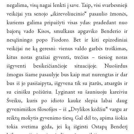
negalima, visų nagai lenkti į save. Taip, visi svarbesnieji
veikėjai yra senojo „ikirevoliucinio“ pasaulio žmonės,
kuriems galima pripaišyti visas ydas: pradedant nuo
bajorų vado Kisos, smulkaus apgaviko Benderio ir
nesąžiningo popo Fiodoro. Bet ir kiti epizodiniai
veikėjai ne ką geresni: vienus valdo garbės troškimas,
kitus noras gražiai gyventi, trečius – tiesiog noras
išgyventi besikeičiančioje situacijoje. Nuoširdus
žmogus šiame pasaulyje bus kaip mat nurengtas ir dar
bus iš jo pasišaipyta, išgyvena tik su įtarūs, atsargūs ir
su cinišku požiūriu. Lyginant su šauniuoju kareiviu
Šveiku, kuris po idioto kauke slepia labai daug
gyvenimiškos filosofijos – iš „Dvylikos kėdžiu“ vargu ar
reiktų mokytis gyvenimo tiesų. Gal dėl to, apima šiokia
tokia svetima gėda, jei ką išgirsti Ostapą Benderį