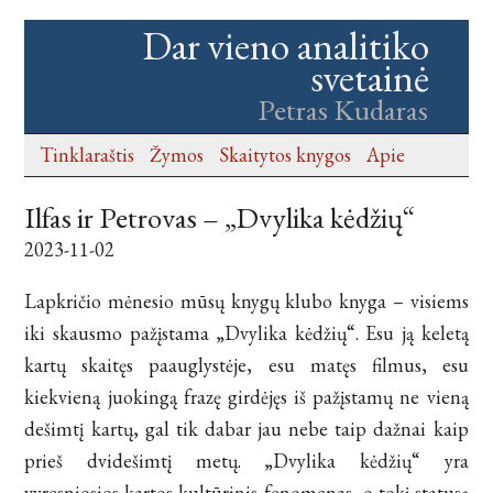
Dar vieno analitiko
svetainė
Petras Kudaras
Tinklaraštis
Žymos
Skaitytos knygos
Apie
Ilfas ir Petrovas – „Dvylika kėdžių“
2023-11-02
Lapkričio mėnesio mūsų knygų klubo knyga – visiems
iki skausmo pažįstama „Dvylika kėdžių“. Esu ją keletą
kartų skaitęs paauglystėje, esu matęs filmus, esu
kiekvieną juokingą frazę girdėjęs iš pažįstamų ne vieną
dešimtį kartų, gal tik dabar jau nebe taip dažnai kaip
prieš dvidešimtį metų. „Dvylika kėdžių“ yra
vyresniosios kartos kultūrinis fenomenas, o tokį statusą