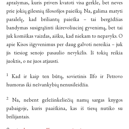
aprašymas, kuris privers kvatoti visa gerkle, bet neves
prie jokių gilesnių filosofijos paieškų. Na, galima matyti
paralelę, kad briliantų paieška – tai bergždžias
bandymas susigrąžinti ikirevoliucinį gyvenimą, bet tai
juk komiškas vaizdas, aišku, kad niekam to nepavyks. O
apie Kisos išgyvenimus per daug galvoti nereikia – juk
jis tiesiog senojo pasaulio nevykėlis. Iš tokių reikia
juoktis, o ne juos atjausti.
1
Kad ir kaip ten būtų, sovietinis Ilfo ir Petrovo
humoras iki nešvankybių nenusileidžia.
2
Na, nebent geležinkeliečių namų sargas knygos
pabaigoje, kuris paaiškina, kas iš tiesų nutiko su
brilijantais.