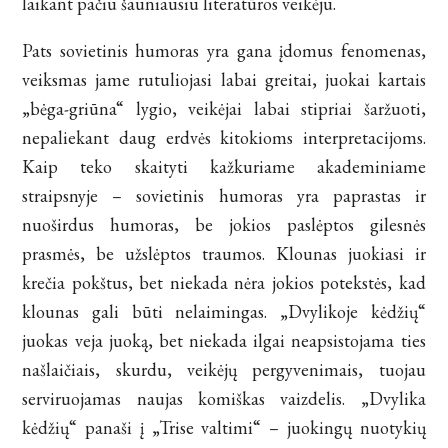
laikant pačiu šauniausiu literatūros veikėju.
Pats sovietinis humoras yra gana įdomus fenomenas,
veiksmas jame rutuliojasi labai greitai, juokai kartais
„bėga-griūna“ lygio, veikėjai labai stipriai šaržuoti,
nepaliekant daug erdvės kitokioms interpretacijoms.
Kaip teko skaityti kažkuriame akademiniame
straipsnyje – sovietinis humoras yra paprastas ir
nuoširdus humoras, be jokios paslėptos gilesnės
prasmės, be užslėptos traumos. Klounas juokiasi ir
krečia pokštus, bet niekada nėra jokios potekstės, kad
klounas gali būti nelaimingas. „Dvylikoje kėdžių“
juokas veja juoką, bet niekada ilgai neapsistojama ties
našlaičiais, skurdu, veikėjų pergyvenimais, tuojau
serviruojamas naujas komiškas vaizdelis. „Dvylika
kėdžių“ panaši į „Trise valtimi“ – juokingų nuotykių