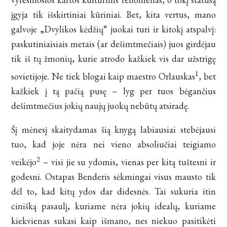
įgyja tik išskirtiniai kūriniai. Bet, kita vertus, mano
galvoje „Dvylikos kėdžių“ juokai turi ir kitokį atspalvį:
paskutiniaisiais metais (ar dešimtmečiais) juos girdėjau
tik iš tų žmonių, kurie atrodo kažkiek vis dar užstrigę
1
sovietijoje. Ne tiek blogai kaip maestro Orlauskas
, bet
kažkiek į tą pačią pusę – lyg per tuos bėgančius
dešimtmečius jokių naujų juokų nebūtų atsiradę.
Šį mėnesį skaitydamas šią knygą labiausiai stebėjausi
tuo, kad joje nėra nei vieno absoliučiai teigiamo
2
veikėjo
– visi jie su ydomis, vienas per kitą tuštesni ir
godesni. Ostapas Benderis sėkmingai visus mausto tik
dėl to, kad kitų ydos dar didesnės. Tai sukuria itin
cinišką pasaulį, kuriame nėra jokių idealų, kuriame
kiekvienas sukasi kaip išmano, nes niekuo pasitikėti