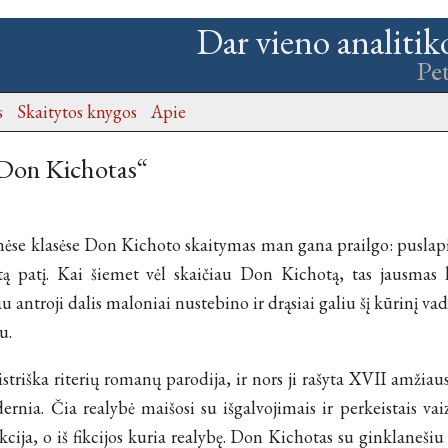
Dar vieno analitik
Pe
s
Skaitytos knygos
Apie
„Don Kichotas“
ėse klasėse Don Kichoto skaitymas man gana prailgo: puslapi
tą patį. Kai šiemet vėl skaičiau Don Kichotą, tas jausmas 
u antroji dalis maloniai nustebino ir drąsiai galiu šį kūrinį vad
u.
triška riterių romanų parodija, ir nors ji rašyta XVII amžiaus
rnia. Čia realybė maišosi su išgalvojimais ir perkeistais vaiz
fikcija, o iš fikcijos kuria realybę. Don Kichotas su ginklanešiu