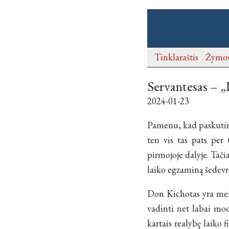
Tinklaraštis
Žymo
Servantesas – 
2024-01-23
Pamenu, kad paskutin
ten vis tas pats per 
pirmojoje dalyje. Tačia
laiko egzaminą šedevr
Don Kichotas yra meis
vadinti net labai mode
kartais realybę laiko 