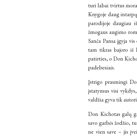
turi labai tvirtus mor
Knygoje daug intarpų, 
parodijoje daugiau i
žmogaus augimo roman
Sanča Pansa įgyja vis
tam tikras bajoro iš
patirties, o Don Kicho
padebesiais.
Įstrigo prasmingi Don
įstatymus visi vykdys
valdžia gyva tik autori
Don Kichotas galų ga
savo garbės žodžio, tur
ne vien save – jis įve