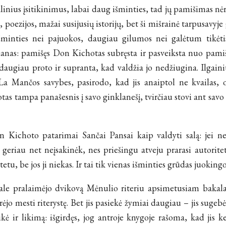
alinius įsitikinimus, labai daug išminties, tad jų pamišimas nėr
poezijos, mažai susijusių istorijų, bet ši mišrainė tarpusavyje 
šminties nei pajuokos, daugiau gilumos nei galėtum tikėti
as: pamišęs Don Kichotas subręsta ir pasveiksta nuo pamiš
 daugiau proto ir supranta, kad valdžia jo nedžiugina. Ilgain
 La Mančos savybes, pasirodo, kad jis anaiptol ne kvailas, 
tas tampa panašesnis į savo ginklanešį, tvirčiau stovi ant savo
 Kichoto patarimai Sančai Pansai kaip valdyti salą: jei nes
, geriau net neįsakinėk, nes priešingu atveju prarasi autorite
tetu, be jos ji niekas. Ir tai tik vienas išminties grūdas juokingo
le pralaimėjo dvikovą Mėnulio riteriu apsimetusiam bakalau
ėjo mesti riterystę. Bet jis pasiekė žymiai daugiau – jis sugebėj
ikė ir likimą: išgirdęs, jog antroje knygoje rašoma, kad jis 