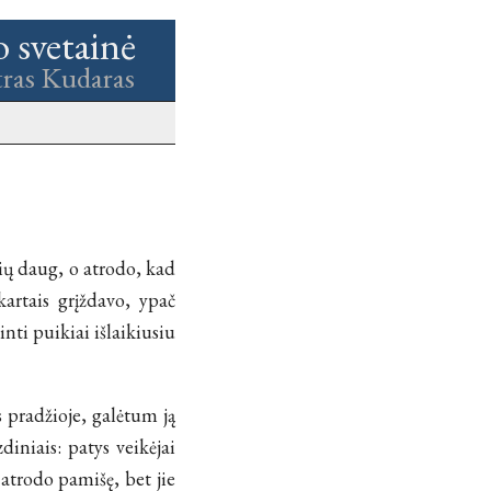
o svetainė
tras Kudaras
ų daug, o atrodo, kad
kartais grįždavo, ypač
inti puikiai išlaikiusiu
 pradžioje, galėtum ją
diniais: patys veikėjai
 atrodo pamišę, bet jie