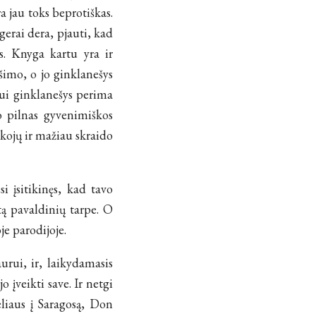
a jau toks beprotiškas.
gerai dera, pjauti, kad
s. Knyga kartu yra ir
imo, o jo ginklanešys
iui ginklanešys perima
o pilnas gyvenimiškos
 kojų ir mažiau skraido
i įsitikinęs, kad tavo
tą pavaldinių tarpe. O
je parodijoje.
rui, ir, laikydamasis
o įveikti save. Ir netgi
keliaus į Saragosą, Don