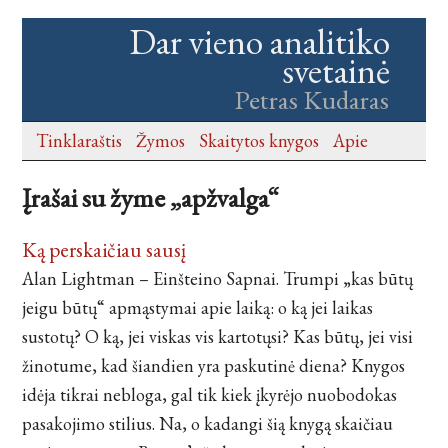
Dar vieno analitiko
svetainė
Petras Kudaras
Tinklaraštis
Žymos
Skaitytos knygos
Apie
Įrašai su žyme „apžvalga“
Ką perskaičiau sausį
Alan Lightman – Einšteino Sapnai. Trumpi „kas būtų
jeigu būtų“ apmąstymai apie laiką: o ką jei laikas
sustotų? O ką, jei viskas vis kartotųsi? Kas būtų, jei visi
žinotume, kad šiandien yra paskutinė diena? Knygos
idėja tikrai nebloga, gal tik kiek įkyrėjo nuobodokas
pasakojimo stilius. Na, o kadangi šią knygą skaičiau