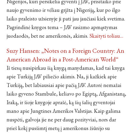
Nigerijos, kuri persikelia gyventi į JAV, prisitaiko prie
naujo gyvenimo ir vėliau grįžta į Nigeriją, kur po ilgo
laiko praleisto užsienyje ji pati jau jaučiasi kiek svetima.
Pagrindinė knygos tema – JAV rasizmo apmąstymas
juodaodės, bet ne amerikonės, akimis.
Skaityti toliau…
Suzy Hansen: „Notes on a Foreign Country: An
American Abroad in a Post-American World“
Iš tiesų nusipirkau šią knygą manydamas, kad tai knyga
apie Turkiją JAV piliečio akimis. Na, ji kažkiek apie
Turkiją, bet labiausiai apie pačią JAV. Autorė nemažai
laiko gyveno Stambule, keliavo po Egiptą, Afganistaną,
Iraką, ir šioje knygoje aprašė, ką šių šalių gyventojai
mano apie Jungtines Amerikos Valstijas. Kaip galima
nuspėti, galvoja jie ne per daug pozityviai, nors dar
prieš kokį pusšimtį metų į amerikonus žiūrėjo su