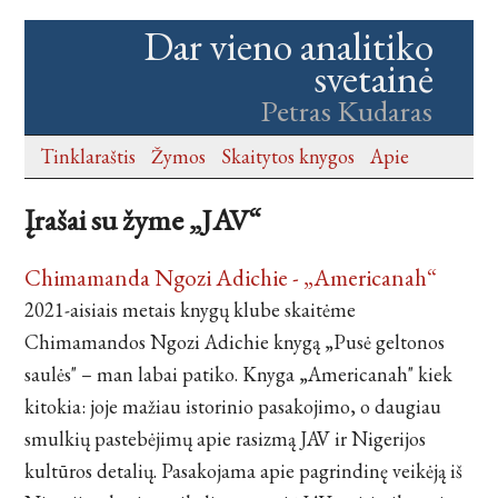
Dar vieno analitiko
svetainė
Petras Kudaras
Tinklaraštis
Žymos
Skaitytos knygos
Apie
Įrašai su žyme „JAV“
Chimamanda Ngozi Adichie - „Americanah“
2021-aisiais metais knygų klube skaitėme
Chimamandos Ngozi Adichie knygą „Pusė geltonos
saulės" – man labai patiko. Knyga „Americanah" kiek
kitokia: joje mažiau istorinio pasakojimo, o daugiau
smulkių pastebėjimų apie rasizmą JAV ir Nigerijos
kultūros detalių. Pasakojama apie pagrindinę veikėją iš