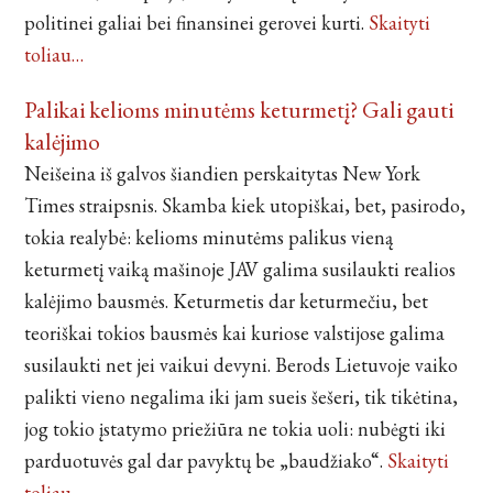
politinei galiai bei finansinei gerovei kurti.
Skaityti
toliau…
Palikai kelioms minutėms keturmetį? Gali gauti
kalėjimo
Neišeina iš galvos šiandien perskaitytas New York
Times straipsnis. Skamba kiek utopiškai, bet, pasirodo,
tokia realybė: kelioms minutėms palikus vieną
keturmetį vaiką mašinoje JAV galima susilaukti realios
kalėjimo bausmės. Keturmetis dar keturmečiu, bet
teoriškai tokios bausmės kai kuriose valstijose galima
susilaukti net jei vaikui devyni. Berods Lietuvoje vaiko
palikti vieno negalima iki jam sueis šešeri, tik tikėtina,
jog tokio įstatymo priežiūra ne tokia uoli: nubėgti iki
parduotuvės gal dar pavyktų be „baudžiako“.
Skaityti
toliau…