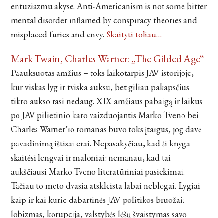
entuziazmu akyse. Anti-Americanism is not some bitter
mental disorder inflamed by conspiracy theories and
misplaced furies and envy.
Skaityti toliau…
Mark Twain, Charles Warner: „The Gilded Age“
Paauksuotas amžius – toks laikotarpis JAV istorijoje,
kur viskas lyg ir tviska auksu, bet giliau pakapsčius
tikro aukso rasi nedaug. XIX amžiaus pabaigą ir laikus
po JAV pilietinio karo vaizduojantis Marko Tveno bei
Charles Warner’io romanas buvo toks įtaigus, jog davė
pavadinimą ištisai erai. Nepasakyčiau, kad ši knyga
skaitėsi lengvai ir maloniai: nemanau, kad tai
aukščiausi Marko Tveno literatūriniai pasiekimai.
Tačiau to meto dvasia atskleista labai neblogai. Lygiai
kaip ir kai kurie dabartinės JAV politikos bruožai:
lobizmas, korupcija, valstybės lėšų švaistymas savo