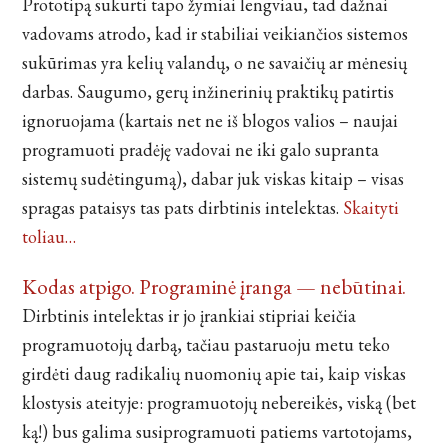
Prototipą sukurti tapo žymiai lengviau, tad dažnai
vadovams atrodo, kad ir stabiliai veikiančios sistemos
sukūrimas yra kelių valandų, o ne savaičių ar mėnesių
darbas. Saugumo, gerų inžinerinių praktikų patirtis
ignoruojama (kartais net ne iš blogos valios – naujai
programuoti pradėję vadovai ne iki galo supranta
sistemų sudėtingumą), dabar juk viskas kitaip – visas
spragas pataisys tas pats dirbtinis intelektas.
Skaityti
toliau…
Kodas atpigo. Programinė įranga — nebūtinai.
Dirbtinis intelektas ir jo įrankiai stipriai keičia
programuotojų darbą, tačiau pastaruoju metu teko
girdėti daug radikalių nuomonių apie tai, kaip viskas
klostysis ateityje: programuotojų nebereikės, viską (bet
ką!) bus galima susiprogramuoti patiems vartotojams,