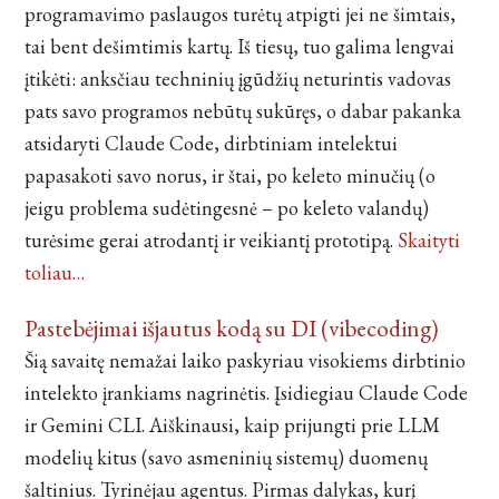
programavimo paslaugos turėtų atpigti jei ne šimtais,
tai bent dešimtimis kartų. Iš tiesų, tuo galima lengvai
įtikėti: anksčiau techninių įgūdžių neturintis vadovas
pats savo programos nebūtų sukūręs, o dabar pakanka
atsidaryti Claude Code, dirbtiniam intelektui
papasakoti savo norus, ir štai, po keleto minučių (o
jeigu problema sudėtingesnė – po keleto valandų)
turėsime gerai atrodantį ir veikiantį prototipą.
Skaityti
toliau…
Pastebėjimai išjautus kodą su DI (vibecoding)
Šią savaitę nemažai laiko paskyriau visokiems dirbtinio
intelekto įrankiams nagrinėtis. Įsidiegiau Claude Code
ir Gemini CLI. Aiškinausi, kaip prijungti prie LLM
modelių kitus (savo asmeninių sistemų) duomenų
šaltinius. Tyrinėjau agentus. Pirmas dalykas, kurį