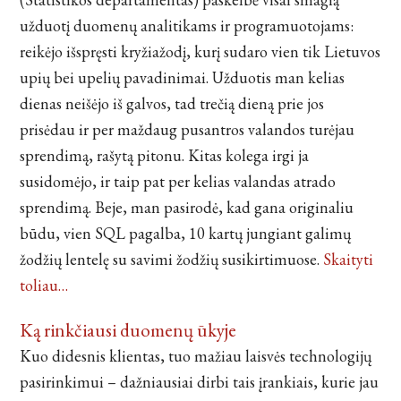
užduotį duomenų analitikams ir programuotojams:
reikėjo išspręsti kryžiažodį, kurį sudaro vien tik Lietuvos
upių bei upelių pavadinimai. Užduotis man kelias
dienas neišėjo iš galvos, tad trečią dieną prie jos
prisėdau ir per maždaug pusantros valandos turėjau
sprendimą, rašytą pitonu. Kitas kolega irgi ja
susidomėjo, ir taip pat per kelias valandas atrado
sprendimą. Beje, man pasirodė, kad gana originaliu
būdu, vien SQL pagalba, 10 kartų jungiant galimų
žodžių lentelę su savimi žodžių susikirtimuose.
Skaityti
toliau…
Ką rinkčiausi duomenų ūkyje
Kuo didesnis klientas, tuo mažiau laisvės technologijų
pasirinkimui – dažniausiai dirbi tais įrankiais, kurie jau