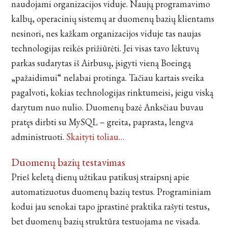
naudojami organizacijos viduje. Naujų programavimo
kalbų, operacinių sistemų ar duomenų bazių klientams
nesinori, nes kažkam organizacijos viduje tas naujas
technologijas reikės prižiūrėti. Jei visas tavo lėktuvų
parkas sudarytas iš Airbusų, įsigyti vieną Boeingą
„pažaidimui“ nelabai protinga. Tačiau kartais sveika
pagalvoti, kokias technologijas rinktumeisi, jeigu viską
darytum nuo nulio. Duomenų bazė Anksčiau buvau
pratęs dirbti su MySQL – greita, paprasta, lengva
administruoti.
Skaityti toliau…
Duomenų bazių testavimas
Prieš keletą dienų užtikau patikusį straipsnį apie
automatizuotus duomenų bazių testus. Programiniam
kodui jau senokai tapo įprastinė praktika rašyti testus,
bet duomenų bazių struktūra testuojama ne visada.