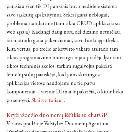
parašiau vien tik DI įrankiais buvo nedidelė sistema
savo sąskaitų apskaitymui. Sekėsi gana neblogai,
problema standartinė (tam tikra CRUD aplikacija su
web sąsaja). Kadangi daug norų dėl dizaino neturėjau,
tai ir atrodo gana pakenčiamai, savo funkciją atlieka.
Kita vertus, po trečio ar ketvirto vakaro atsirado tam
tikras programavimo nuovargis ir jau pradėjo lįsti tam
tikros techninės skolos: tarkim sugalvojus pakeisti
lentelių stilių paaiškėjo, kad joms skirtingose
aplikacijos vietose naudojami ne tie patys
komponentai – vienur DI ima ir pakeičia, o kitur lieka
po senovei.
Skaityti toliau…
Kryžiažodžio duomenų iššūkis su chatGPT
Vasaros pradžioje Valstybės Duomenų Agentūra
(Statistikos departamentas) paskelbė visai smagią