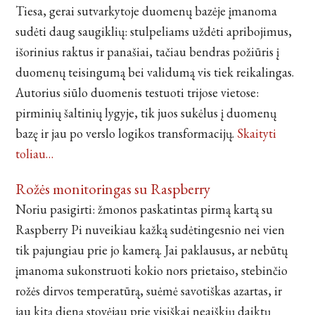
Tiesa, gerai sutvarkytoje duomenų bazėje įmanoma
sudėti daug saugiklių: stulpeliams uždėti apribojimus,
išorinius raktus ir panašiai, tačiau bendras požiūris į
duomenų teisingumą bei validumą vis tiek reikalingas.
Autorius siūlo duomenis testuoti trijose vietose:
pirminių šaltinių lygyje, tik juos sukėlus į duomenų
bazę ir jau po verslo logikos transformacijų.
Skaityti
toliau…
Rožės monitoringas su Raspberry
Noriu pasigirti: žmonos paskatintas pirmą kartą su
Raspberry Pi nuveikiau kažką sudėtingesnio nei vien
tik pajungiau prie jo kamerą. Jai paklausus, ar nebūtų
įmanoma sukonstruoti kokio nors prietaiso, stebinčio
rožės dirvos temperatūrą, suėmė savotiškas azartas, ir
jau kitą dieną stovėjau prie visiškai neaiškių daiktų