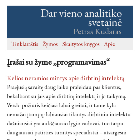
Dar vieno analitiko
svetainė
Petras Kudaras
Tinklaraštis
Žymos
Skaitytos knygos
Apie
Įrašai su žyme „programavimas“
Kelios neramios mintys apie dirbtinį intelektą
Praėjusią savaitę daug laiko praleidau pas klientus,
bekalbant su jais apie dirbtinį intelektą ir jo taikymą.
Verslo požiūris keičiasi labai greitai, ir tame kyla
nemažai įtampų: labiausiai tikintys dirbtiniu intelektu
dažniausiai yra aukščiausio lygio vadovai, tuo tarpu
daugiausiai patirties turintys specialistai – atsargesni.