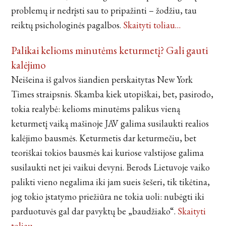
problemų ir nedrįsti sau to pripažinti – žodžiu, tau
reiktų psichologinės pagalbos.
Skaityti toliau…
Palikai kelioms minutėms keturmetį? Gali gauti
kalėjimo
Neišeina iš galvos šiandien perskaitytas New York
Times straipsnis. Skamba kiek utopiškai, bet, pasirodo,
tokia realybė: kelioms minutėms palikus vieną
keturmetį vaiką mašinoje JAV galima susilaukti realios
kalėjimo bausmės. Keturmetis dar keturmečiu, bet
teoriškai tokios bausmės kai kuriose valstijose galima
susilaukti net jei vaikui devyni. Berods Lietuvoje vaiko
palikti vieno negalima iki jam sueis šešeri, tik tikėtina,
jog tokio įstatymo priežiūra ne tokia uoli: nubėgti iki
parduotuvės gal dar pavyktų be „baudžiako“.
Skaityti
toliau…