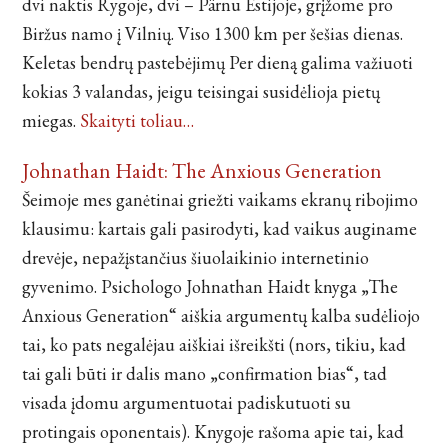
dvi naktis Rygoje, dvi – Pärnu Estijoje, grįžome pro
Biržus namo į Vilnių. Viso 1300 km per šešias dienas.
Keletas bendrų pastebėjimų Per dieną galima važiuoti
kokias 3 valandas, jeigu teisingai susidėlioja pietų
miegas.
Skaityti toliau…
Johnathan Haidt: The Anxious Generation
Šeimoje mes ganėtinai griežti vaikams ekranų ribojimo
klausimu: kartais gali pasirodyti, kad vaikus auginame
drevėje, nepažįstančius šiuolaikinio internetinio
gyvenimo. Psichologo Johnathan Haidt knyga „The
Anxious Generation“ aiškia argumentų kalba sudėliojo
tai, ko pats negalėjau aiškiai išreikšti (nors, tikiu, kad
tai gali būti ir dalis mano „confirmation bias“, tad
visada įdomu argumentuotai padiskutuoti su
protingais oponentais). Knygoje rašoma apie tai, kad