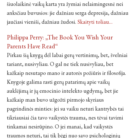
šiuolaikinė vaikų karta yra žymiai nelaimingesnė nei
anksčiau buvusios: jie dažniau serga depresija, dažniau
jaučiasi vieniši, dažniau žudosi.
Skaityti toliau…
Philippa Perry: „The Book You Wish Your
Parents Have Read“
Pirkau šią knygą dėl labai gerų vertinimų, bet, švelniai
tariant, nusivyliau. O gal ne tiek nusivyliau, bet
kažkaip nesutapo mano ir autorės požiūris ir filosofija.
Knygoje galima rasti gerų patarimų apie vaikų
auklėjimą ir jų emocinio intelekto ugdymą, bet jie
kažkaip man buvo užgožti pirmojo skyriaus
pagrindinės minties: jei su vaiku neturi kantrybės tai
tikriausiai čia tavo vaikystės trauma, nes tėvai tavimi
tinkamai nesirūpino. O jei manai, kad vaikystės
traumos neturi, tai tik bėgi nuo savo psichologinių