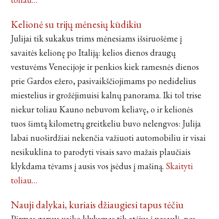
Kelionė su trijų mėnesių kūdikiu
Julijai tik sukakus trims mėnesiams išsiruošėme į
savaitės kelionę po Italiją: kelios dienos draugų
vestuvėms Venecijoje ir penkios kiek ramesnės dienos
prie Gardos ežero, pasivaikščiojimams po nedidelius
miestelius ir grožėjimuisi kalnų panorama. Iki tol trise
niekur toliau Kauno nebuvom keliavę, o ir kelionės
tuos šimtą kilometrų greitkeliu buvo nelengvos: Julija
labai nuoširdžiai nekenčia važiuoti automobiliu ir visai
nesikuklina to parodyti visais savo mažais plaučiais
klykdama tėvams į ausis vos įsėdus į mašiną.
Skaityti
toliau…
Nauji dalykai, kuriais džiaugiesi tapus tėčiu
Pirmas garsus vaiko klyksmas tik atėjus į pasaulį, nes