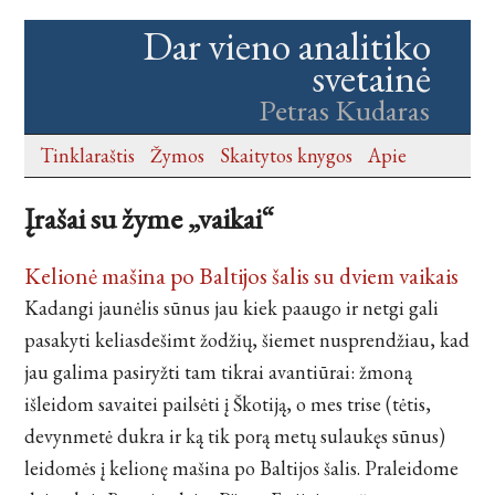
Dar vieno analitiko
svetainė
Petras Kudaras
Tinklaraštis
Žymos
Skaitytos knygos
Apie
Įrašai su žyme „vaikai“
Kelionė mašina po Baltijos šalis su dviem vaikais
Kadangi jaunėlis sūnus jau kiek paaugo ir netgi gali
pasakyti keliasdešimt žodžių, šiemet nusprendžiau, kad
jau galima pasiryžti tam tikrai avantiūrai: žmoną
išleidom savaitei pailsėti į Škotiją, o mes trise (tėtis,
devynmetė dukra ir ką tik porą metų sulaukęs sūnus)
leidomės į kelionę mašina po Baltijos šalis. Praleidome